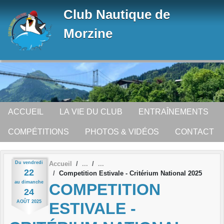
Panneau de gestion des cookies
Club Nautique de
Morzine
ACCUEIL
LA VIE DU CLUB
ENTRAÎNEMENTS
COMPÉTITIONS
PHOTOS & VIDÉOS
CONTACT
Du
vendredi
Accueil
22
Competition Estivale - Critérium National 2025
au
dimanche
COMPETITION
24
AOÛT
2025
ESTIVALE -