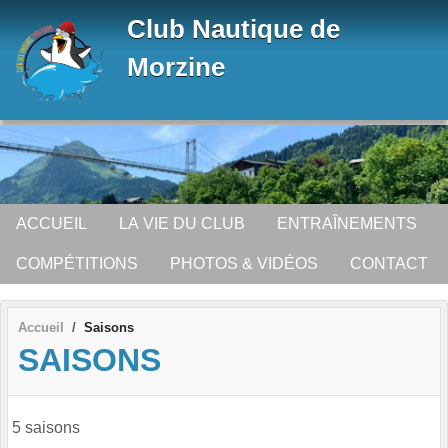
Panneau de gestion des cookies
Club Nautique de
Morzine
ACCUEIL
LA VIE DU CLUB
ENTRAÎNEMENTS
COMPÉTITIONS
PHOTOS & VIDÉOS
CONTACT
Accueil
Saisons
SAISONS
5 saisons