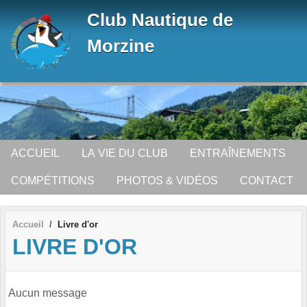
Panneau de gestion des cookies
Club Nautique de
Morzine
ACCUEIL
LA VIE DU CLUB
ENTRAÎNEMENTS
COMPÉTITIONS
PHOTOS & VIDÉOS
CONTACT
Accueil
Livre d'or
LIVRE D'OR
Aucun message