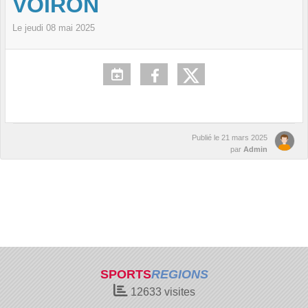
VOIRON
Le
jeudi
08
mai
2025
Publié le
21 mars 2025
par
Admin
SPORTS
REGIONS
12633
visites