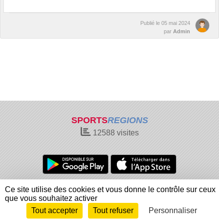
Publié le
05 mai 2024
par
Admin
SPORTS
REGIONS
12588
visites
Charte cookies
Gestion des cookies
Ce site utilise des cookies et vous donne le contrôle sur ceux
Informations légales
Signaler un contenu inapproprié
que vous souhaitez activer
Tout accepter
Tout refuser
Personnaliser
Envie de participer ?
Connexion