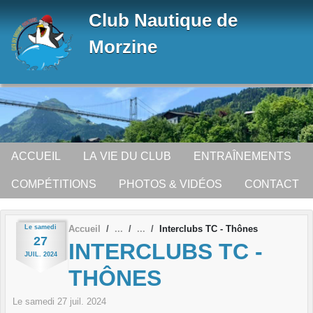
Panneau de gestion des cookies
Club Nautique de
Morzine
ACCUEIL
LA VIE DU CLUB
ENTRAÎNEMENTS
COMPÉTITIONS
PHOTOS & VIDÉOS
CONTACT
Le
samedi
Accueil
Interclubs TC - Thônes
27
INTERCLUBS TC -
JUIL.
2024
THÔNES
Le
samedi
27
juil.
2024