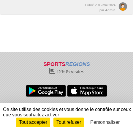
Publié le
05 mai 2024
par
Admin
SPORTS
REGIONS
12605
visites
Charte cookies
Gestion des cookies
Ce site utilise des cookies et vous donne le contrôle sur ceux
Informations légales
Signaler un contenu inapproprié
que vous souhaitez activer
Tout accepter
Tout refuser
Personnaliser
Envie de participer ?
Connexion