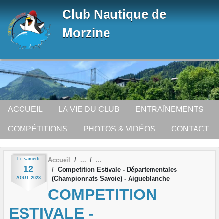
Panneau de gestion des cookies
Club Nautique de
Morzine
ACCUEIL
LA VIE DU CLUB
ENTRAÎNEMENTS
COMPÉTITIONS
PHOTOS & VIDÉOS
CONTACT
Le
samedi
Accueil
12
Competition Estivale - Départementales
(Championnats Savoie) - Aigueblanche
AOÛT
2023
COMPETITION
ESTIVALE -