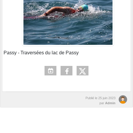
Passy - Traversées du lac de Passy
Publié le
25 juin 2023
par
Admin