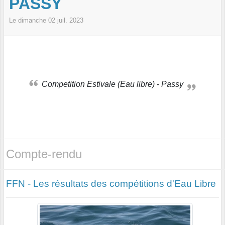
PASSY
Le
dimanche
02
juil.
2023
Competition Estivale (Eau libre) - Passy
Compte-rendu
FFN - Les résultats des compétitions d'Eau Libre