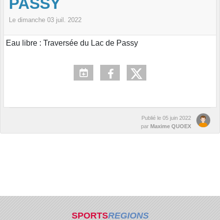
PASSY
Le
dimanche
03
juil.
2022
Eau libre : Traversée du Lac de Passy
Publié le
05 juin 2022
par
Maxime QUOEX
SPORTS
REGIONS