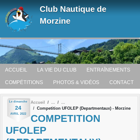
Panneau de gestion des cookies
Club Nautique de
Morzine
ACCUEIL
LA VIE DU CLUB
ENTRAÎNEMENTS
COMPÉTITIONS
PHOTOS & VIDÉOS
CONTACT
Le
dimanche
Accueil
24
Competition UFOLEP (Departmentaux) - Morzine
AVRIL
2022
COMPETITION
UFOLEP